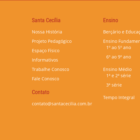
Santa Cecília
Ensino
Nossa História
Berçário e Educaç
Projeto Pedagógico
Ensino Fundamen
1º ao 5º ano
Espaço Físico
6º ao 9º ano
Informativos
Trabalhe Conosco
Ensino Médio
1ª e 2ª série
Fale Conosco
3ª série
Contato
Tempo Integral
contato@santacecilia.com.br