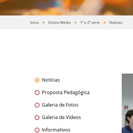
Início
Ensino Médio
1ª e 2ª série
Notícias
Você está aqui
Notícias
Proposta Pedagógica
Galeria de Fotos
Galeria de Vídeos
Informativos