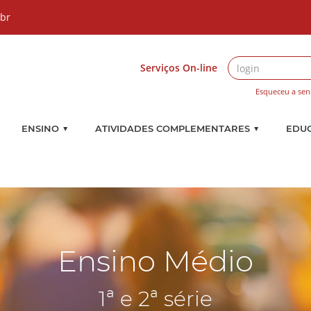
.br
Serviços On-line
Esqueceu a sen
▼
▼
ENSINO
ATIVIDADES COMPLEMENTARES
EDU
Ensino Médio
1ª e 2ª série