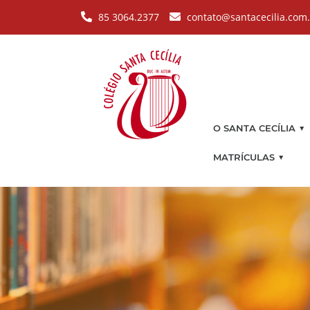
Pular para o conteúdo principal
85 3064.2377
contato@santacecilia.com
▼
O SANTA CECÍLIA
▼
MATRÍCULAS