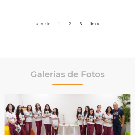
« início
1
2
3
fim »
Galerias de Fotos