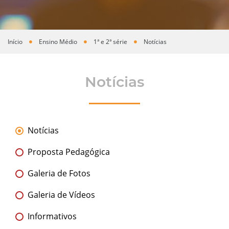
Início
Ensino Médio
1ª e 2ª série
Notícias
Você está aqui
Notícias
Notícias
Proposta Pedagógica
Galeria de Fotos
Galeria de Vídeos
Informativos