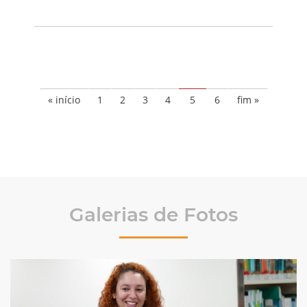
« início
1
2
3
4
5
6
fim »
Galerias de Fotos